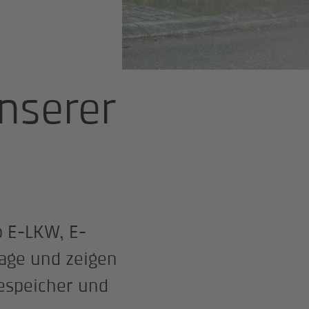
unserer
b E-LKW, E-
lage und zeigen
espeicher und