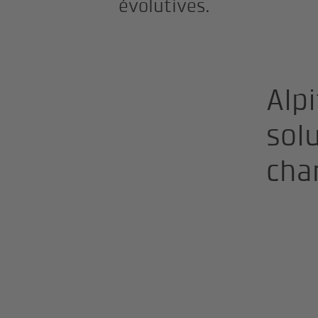
évolutives.
Alp
sol
cha