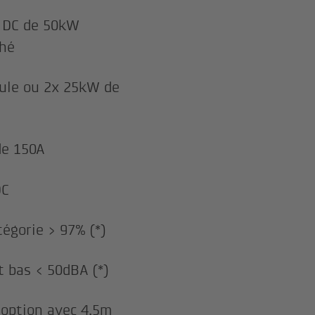
e DC de 50kW
ché
ule ou 2x 25kW de
de 150A
DC
égorie > 97% (*)
 bas < 50dBA (*)
 option avec 4,5m