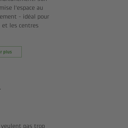
mise l'espace au
sement - idéal pour
 et les centres
r plus
-
 veulent pas trop