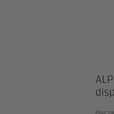
ALP
dis
Pour to