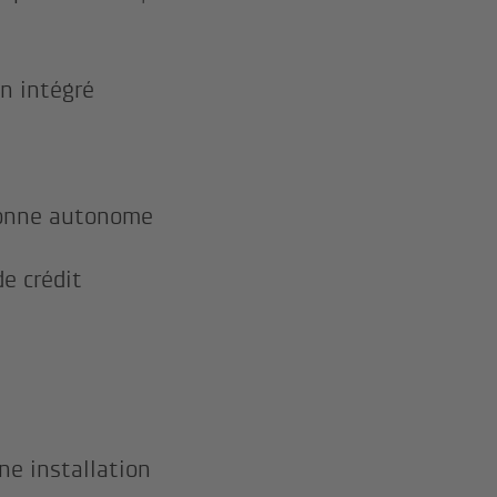
an intégré
lonne autonome
e crédit
ne installation