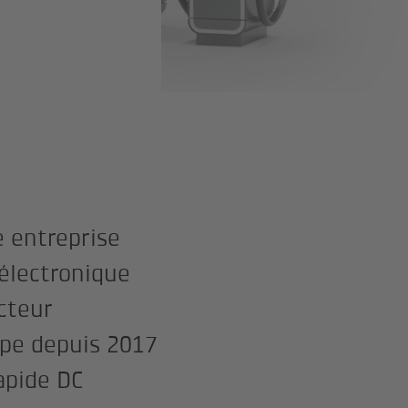
e entreprise
électronique
cteur
upe depuis 2017
apide DC