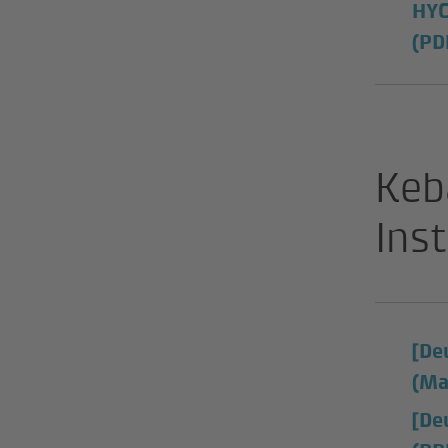
HYC
(PD
Keb
Ins
[De
(Ma
[De