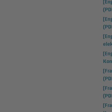
[En
(PD
[En
(PD
[En
ele
[En
Kon
[Fr
(PD
[Fr
(PD
[Fr