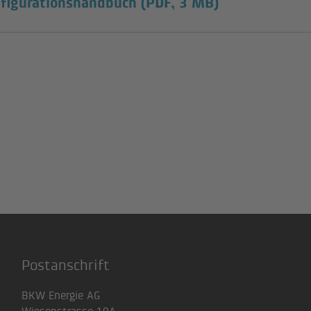
figurationshandbuch
(PDF, 3 MB)
Postanschrift
BKW Energie AG