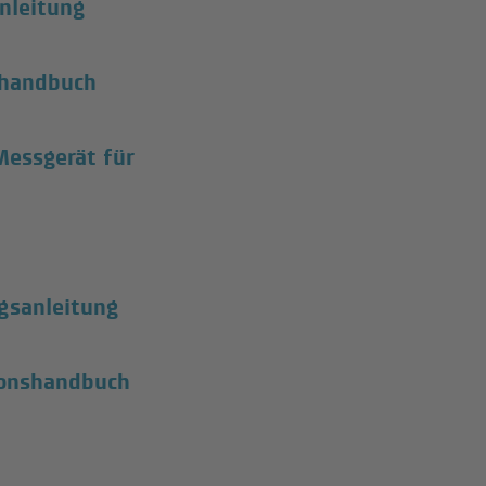
nleitung
shandbuch
Messgerät für
gsanleitung
tionshandbuch