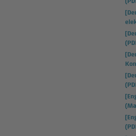
(PD
[De
ele
[De
(PD
[De
Kon
[De
(PD
[En
(Ma
[En
(PD