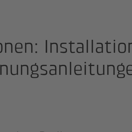
allations- und Bedienungsanleitungen
nen: Installatio
nungsanleitung