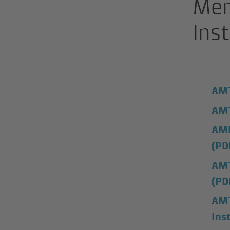
Men
Ins
AMT
AMT
AME
(PD
AMT
(PD
AMT
Ins