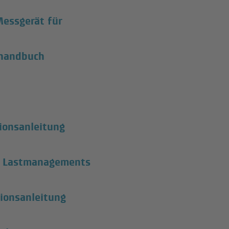
Messgerät für
shandbuch
ionsanleitung
en Lastmanagements
tionsanleitung